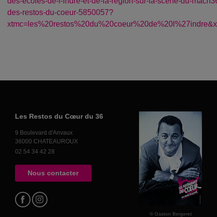
des-ecoles-de-l-indre-et-de-la-region-sur-la-scene-du-mach36
des-restos-du-coeur-5850057?
xtmc=les%20restos%20du%20coeur%20de%20l%27indre&xt
Les Restos du Cœur du 36
9 Boulevard d'Anvaux
36000 CHATEAUROUX
02 54 34 42 28
Nous contacter
© Gaston Bergeret