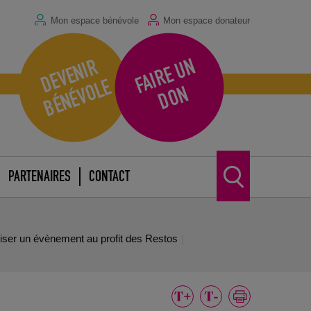
Mon espace bénévole
Mon espace donateur
F
A
I
R
E
U
N
D
O
D
E
V
E
N
I
R
B
É
N
É
V
O
L
E
N
PARTENAIRES
CONTACT
iser un évènement au profit des Restos