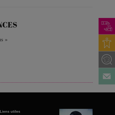
NCES
us »
Liens utiles